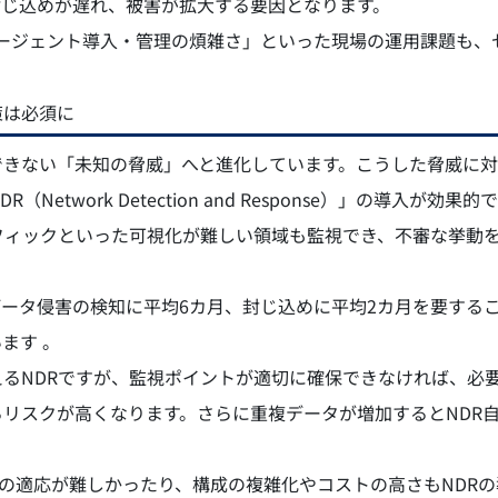
封じ込めが遅れ、被害が拡大する要因となります。
ージェント導入・管理の煩雑さ」といった現場の運用課題も、
策は必須に
できない「未知の脅威」へと進化しています。こうした脅威に
ork Detection and Response）」の導入が効果的
フィックといった可視化が難しい領域も監視でき、不審な挙動
れば、データ侵害の検知に平均6カ月、封じ込めに平均2カ月を要する
ます 。
るNDRですが、監視ポイントが適切に確保できなければ、必
リスクが高くなります。さらに重複データが増加するとNDR
での適応が難しかったり、構成の複雑化やコストの高さもNDRの