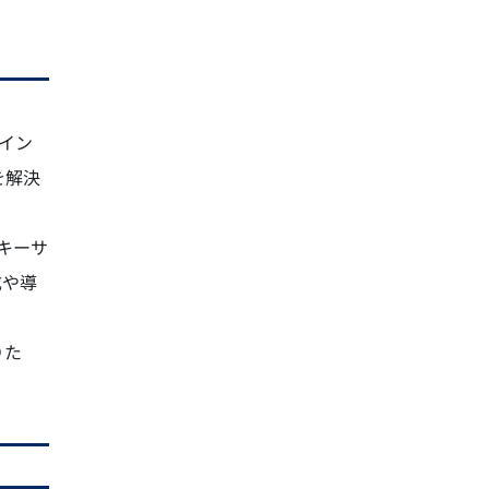
イン
を解決
、キーサ
成や導
りた