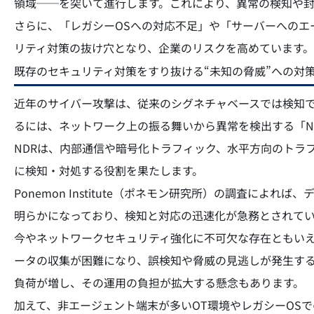
領域──を突いて進行します。これにより、異常の検知や
さらに、「レガシーOSへの対応不足」や「サーバーへのエ
リティ対策の抜け穴となり、企業のリスクを高めています。
既存のセキュリティ対策をすり抜ける“未知の脅威”への対
近年のサイバー攻撃は、従来のシグネチャベースでは検知
るには、ネットワーク上の振る舞いから異常を検出する「NDR（Netw
NDRは、内部通信や暗号化トラフィック、水平方向のトラ
に検知・対処する役割を果たします。
Ponemon Institute（ポネモン研究所）の調査によ
明らかになっており、検知と対応の迅速化が急務とされてい
今やネットワークセキュリティ強化に不可欠な存在ともいえ
ータの収集が困難になり、誤検知や脅威の見逃しが発生する
負荷が増し、その運用の負担が拡大する懸念もあります。
加えて、非エージェント端末が多いOT環境やレガシーOS