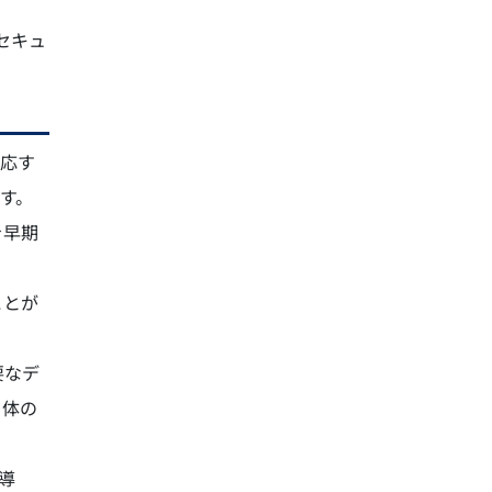
セキュ
対応す
です。
を早期
ことが
要なデ
自体の
導