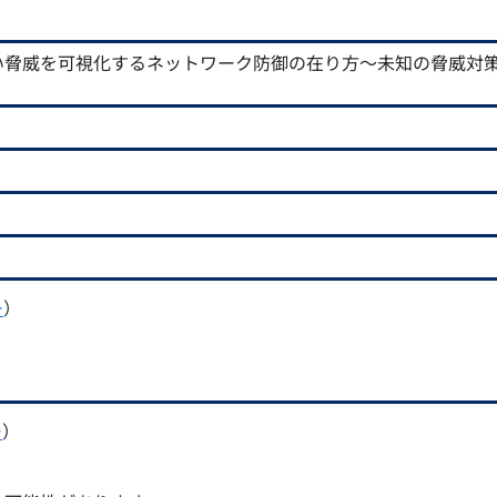
えない脅威を可視化するネットワーク防御の在り方～未知の脅威対
ー
）
ー
）