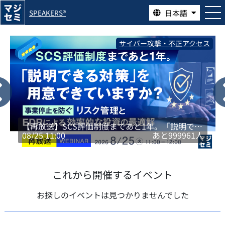
日本語
SPEAKERS®
サイバー攻撃・不正アクセス
【再放送】SCS評価制度まであと1年。「説明でき
08/25 11:00
あと
999961
人
る対策」を用意できていますか？ 〜事業停止を防
ぐリスク管理と、EDRによる効率的な投資の最適
解〜
これから開催するイベント
お探しのイベントは見つかりませんでした