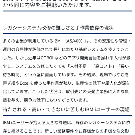
から同じ内容をご視聴いただけます。
レガシーシステム改修の難しさと手作業依存の現状
多くの企業が利用しているIBM i（AS/400）は、その安定性や管理・
運用の容易性が評価されて長年にわたり基幹システムを支えてきま
した。しかし近年はCOBOLなどのアプリ開発言語を操れる人材が減
少し、システムを改修したくても「人材不足」「高コスト」「長い
待ち時間」という壁に直面しています。その結果、現場ではやむを
得ず紙やExcelを使った手作業が残り、生産性の低下や属人化が深刻
化しています。こうした状況は、取引先との受発注業務に大きな負
担を与え、競争力低下にもつながっています。
待たされる・高い・できないに苦しむIBM iユーザーの現場
IBM iユーザーが抱える大きな課題は、既存のレガシーシステムに依
存し続けることです。新しい業務要件やお客様からの多様な注文形