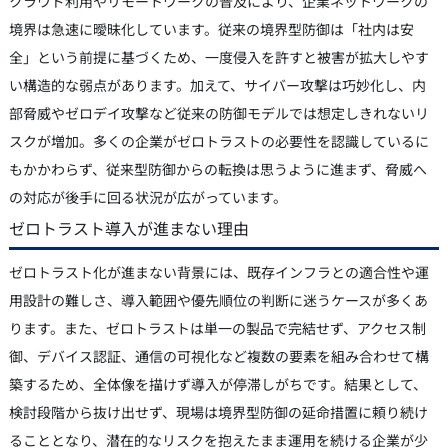
クラウド利用やリモートワークの普及により、企業ネットワークの
境界は急速に曖昧化しています。従来の境界型防御は「社内は安
全」という前提に基づくため、一度侵入を許すと被害が拡大しやす
い構造的な弱点があります。加えて、サイバー攻撃は巧妙化し、内
部脅威やゼロデイ攻撃など従来の防御モデルでは想定しきれないリ
スクが増加。多くの企業がゼロトラストの必要性を認識しているに
もかかわらず、従来型防御からの転換は思うように進まず、脅威へ
の対応が後手に回る状況が広がっています。
ゼロトラスト導入が進まない理由
ゼロトラスト化が進まない背景には、既存インフラとの適合性や運
用設計の難しさ、導入範囲や優先順位の判断に迷うケースが多くあ
ります。また、ゼロトラストは単一の製品で完結せず、アクセス制
御、デバイス認証、通信の可視化など複数の要素を組み合わせて構
築するため、全体像を描けず導入が停滞しがちです。結果として、
検討段階から抜け出せず、現場は境界型防御の延命措置に頼り続け
ることとなり、潜在的なリスクを抱えたまま運用を続ける企業が少