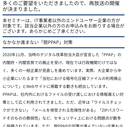
多くのご要望をいただきましたので、再放送の開催
が決まりました。
本セミナーは、IT事業者以外のエンドユーザー企業の方が
対象です。該当企業以外の方のお申込みをお断りする場合が
ございます。あらかじめご了承ください。
なかなか進まない「脱PPAP」対策
2020年11月、当時のデジタル改革担当大臣が宣言した「PPAP」の
内閣府・内閣官房での廃止を受け、現在では行政機関だけではな
く、多くの一般企業が見直しを進めています。実際、大企業から中
小企業にいたるまで「当社における暗号化圧縮ファイルの利用廃止
について」とWebサイトに掲載する動きも続出しています。
PPAPは、社内外におけるファイルの受け渡しにおける情報漏えい対
策として広く利用されてきました。ただ、近年は「ウイルスチェッ
クができない」「メールを傍受される危険性がある」「ZIPパスワー
ドそのものの脆弱性」など、セキュリティ上における問題点が数多
く指摘されています。ただ、脱PPAPの対策が進んでいない企業も少