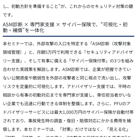
し、初動方針を準備すること”が、これからのセキュリティ対策の鍵
です。
ASM診断 × 専門家支援 × サイバー保険で、“可視化・初
動・補償”を一体化
本セミナーでは、外部攻撃の入口を特定する「ASM診断（攻撃対象
領域管理）」と、月額5万円で利用できる「セキュリティアドバイザ
リー支援」、そして有事に備える「サイバー保険付帯」の3つを組み
合わせた実践策を解説します。ASM診断では、企業が把握できてい
ない公開資産や脆弱性を外部の攻撃者と同じ視点で洗い出し、攻撃
リスクを定量的に可視化します。アドバイザリー支援では、平時の
相談から有事の初動対応までを専門家が支援し、専任担当者がいな
い企業でも迅速に行動できる体制を整備します。さらに、PFUのア
ドバイザリーサービスには最大1,000万円のサイバー保険が自動付帯
されており、事故発生時の調査・復旧・賠償対応にかかる費用を補
償します。本セミナーでは、「対策」だけではなく、「見える化」