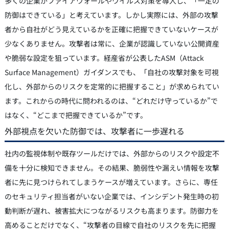
多くの企業がファイアウォールやウイルス対策を導入し、「一定の
防御はできている」と考えています。しかし実際には、外部の攻撃
者から自社がどう見えているかを正確に把握できていないケースが
少なくありません。攻撃者は常に、企業が認識していない公開資産
や脆弱な設定を狙っています。経産省が公表したASM（Attack
Surface Management）ガイダンスでも、「自社の攻撃対象を可視
化し、外部からのリスクを定常的に把握すること」が求められてい
ます。これからの時代に問われるのは、“どれだけ守っているか”で
はなく、“どこまで把握できているか”です。
外部視点を欠いた防御では、攻撃者に一歩遅れる
社内の監視体制や既存ツールだけでは、外部からのリスクや設定不
備を十分に検知できません。その結果、脆弱性や漏えい情報を攻撃
者に先に見つけられてしまうケースが増えています。さらに、専任
のセキュリティ担当者がいない企業では、インシデント発生時の初
動判断が遅れ、被害拡大につながるリスクも高まります。防御力を
高めることだけでなく、“攻撃者の目線で自社のリスクを先に把握