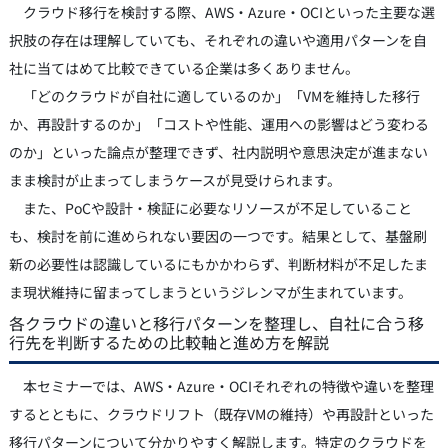
クラウド移行を検討する際、AWS・Azure・OCIといった主要な選
択肢の存在は理解していても、それぞれの違いや適用パターンを自
社に当てはめて比較できている企業は多くありません。
「どのクラウドが自社に適しているのか」「VMを維持した移行
か、再設計するのか」「コストや性能、運用への影響はどう変わる
のか」といった論点が整理できず、社内説明や意思決定が進まない
まま検討が止まってしまうケースが見受けられます。
また、PoCや設計・検証に必要なリソースが不足していること
も、検討を前に進められない要因の一つです。結果として、基盤刷
新の必要性は認識しているにもかかわらず、判断材料が不足したま
ま現状維持に留まってしまうというジレンマが生まれています。
各クラウドの違いと移行パターンを整理し、自社に合う移
行先を判断するための比較軸と進め方を解説
本セミナーでは、AWS・Azure・OCIそれぞれの特徴や違いを整理
するとともに、クラウドリフト（既存VMの維持）や再設計といった
移行パターンについて分かりやすく解説します。特定のクラウドを