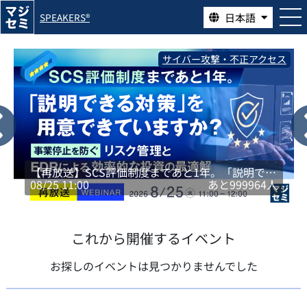
日本語
SPEAKERS®
サイバー攻撃・不正アクセス
【再放送】SCS評価制度まであと1年。「説明でき
08/25 11:00
あと
999964
人
る対策」を用意できていますか？ 〜事業停止を防
ぐリスク管理と、EDRによる効率的な投資の最適
解〜
これから開催するイベント
お探しのイベントは見つかりませんでした